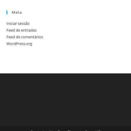
Meta
Iniciar sessão
Feed de entradas
Feed de comentários
WordPress.org