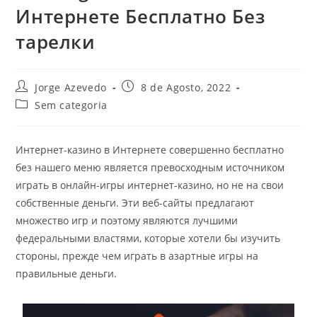
Интернете Бесплатно Без
тарелки
Post
Post
Jorge Azevedo
8 de Agosto, 2022
author:
published:
Post
Sem categoria
category:
Интернет-казино в Интернете совершенно бесплатно
без нашего меню является превосходным источником
играть в онлайн-игры интернет-казино, но не на свои
собственные деньги.
Эти веб-сайты предлагают
множество игр и поэтому являются лучшими
федеральными властями, которые хотели бы изучить
стороны, прежде чем играть в азартные игры на
правильные деньги.