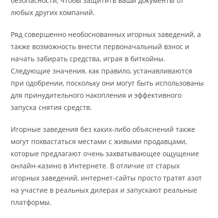
безопасности, чтобы защитить ваши документы от
любых других компаний.
Ряд совершенно необоснованных игорных заведений, а
также возможность внести первоначальный взнос и
начать забирать средства, играя в биткойны.
Следующие значения, как правило, устанавливаются
при одобрении, поскольку они могут быть использованы
для принудительного накопления и эффективного
запуска снятия средств.
Игорные заведения без каких-либо объяснений также
могут похвастаться местами с живыми продавцами,
которые предлагают очень захватывающее ощущение
онлайн-казино в Интернете. В отличие от старых
игорных заведений, интернет-сайты просто тратят азот
на участие в реальных дилерах и запускают реальные
платформы.