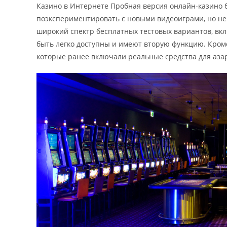
Казино в Интернете Пробная версия онлайн-казино бе
поэкспериментировать с новыми видеоиграми, но н
широкий спектр бесплатных тестовых вариантов, вкл
быть легко доступны и имеют вторую функцию.
Кром
которые ранее включали реальные средства для аза