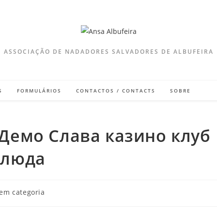
ASSOCIAÇÃO DE NADADORES SALVADORES DE ALBUFEIRA
S
FORMULÁRIOS
CONTACTOS / CONTACTS
SOBRE
Демо Слава казино клуб
блюда
em categoria
gory: