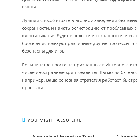
взноса.
Лучший способ играть в игорном заведении без меню 
сохранности, и начать регистрацию от проблемных э
идентификация будет в целости и сохранности, и вы 
брокеры используют различные другие процессы, чтоб
безопасны для игры.
Большинство просто не признанных в Интернете иг
числе иностранные криптовалюты. Вы могли бы внос
например. Ваша основная стратегия работает быстро 
простыни.
YOU MIGHT ALSO LIKE