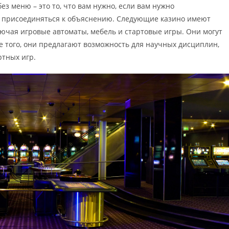
з меню – это то, что вам нужно, если вам нужно
е присоединяться к объяснению. Следующие казино имеют
ючая игровые автоматы, мебель и стартовые игры. Они могут
е того, они предлагают возможность для научных дисциплин,
ртных игр.