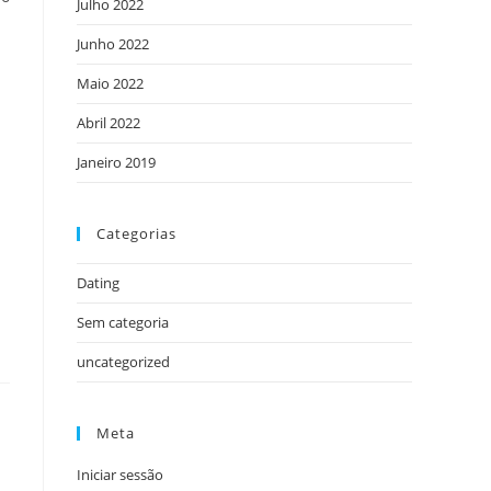
Julho 2022
Junho 2022
Maio 2022
Abril 2022
Janeiro 2019
Categorias
Dating
Sem categoria
uncategorized
Meta
Iniciar sessão