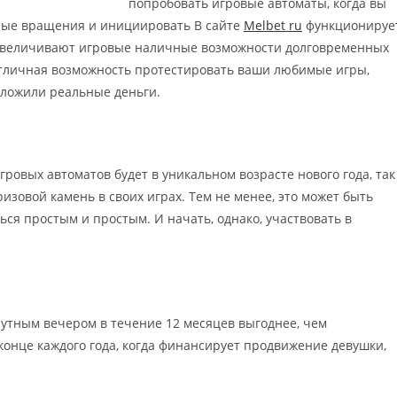
попробовать игровые автоматы, когда вы
тные вращения и инициировать В сайте
Melbet ru
функционируе
 увеличивают игровые наличные возможности долговременных
отличная возможность протестировать ваши любимые игры,
 вложили реальные деньги.
ровых автоматов будет в уникальном возрасте нового года, так
ризовой камень в своих играх. Тем не менее, это может быть
ся простым и простым. И начать, однако, участвовать в
нутным вечером в течение 12 месяцев выгоднее, чем
 конце каждого года, когда финансирует продвижение девушки,