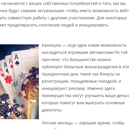
начинается с ваших собственных потребностей и того, как вы
енье будут самыми актуальными, чтобы иметь возможность вой
чать совместную работу с другими участниками.
Для некоторых
ожет предотвратить скопление людей и инициировать
Каникулы — еще одна новая возможность
насладиться игровыми автоматами.По той
причине, что большинство казино
публикуют бонусные вознаграждения в эти
праздничные дни, такие как бонусы за
регистрацию, поощряемые поездкой, и
инициируют рекламу. Именно здесь
преимущества могут улучшить ваши деньг
которые помогут вам выиграть основные
джекпоты.
Летние месяцы — хорошее время, чтобы