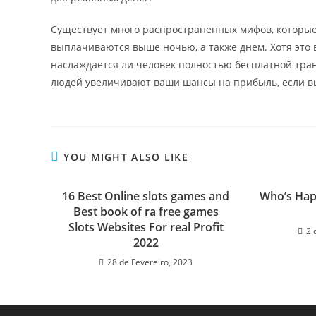
Существует много распространенных мифов, которые 
выплачиваются выше ночью, а также днем. Хотя это в
наслаждается ли человек полностью бесплатной тра
людей увеличивают ваши шансы на прибыль, если вы 
YOU MIGHT ALSO LIKE
16 Best Online slots games and
Who’s Hap
Best book of ra free games
Slots Websites For real Profit
2 
2022
28 de Fevereiro, 2023