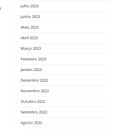
Julho 2023
т
Junho 2023
Maio 2023
Abril 2023
Março 2023
Fevereiro 2023
Janeiro 2023
Dezembro 2022
Novembro 2022
Outubro 2022
Setembro 2022
Agosto 2022